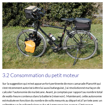
3.2 Consommation du petit moteur
Sur la suggestion qui m'est apparue fort pertinente de mon camarade Piano44 qui
s'est récemment autorisé à être lui aussi bafanguisé, j'ai révolutionné ma façon de
calculer l'autonomie de ma bécane. Avant, je comptais par rapport au nombre total
de watts-heure contenus dans la batterie (réservoir). Maintenant, cette autonomie
est évaluée en fonction du nombre de volts mesurés au départ et à l'arrivée avec un
voltmètre car le voltage baisse au fur et à mesure qu'on avance. C'est ce que