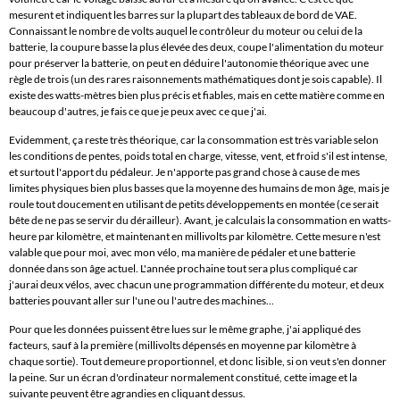
mesurent et indiquent les barres sur la plupart des tableaux de bord de VAE.
Connaissant le nombre de volts auquel le contrôleur du moteur ou celui de la
batterie, la coupure basse la plus élevée des deux, coupe l'alimentation du moteur
pour préserver la batterie, on peut en déduire l'autonomie théorique avec une
règle de trois (un des rares raisonnements mathématiques dont je sois capable). Il
existe des watts-mètres bien plus précis et fiables, mais en cette matière comme en
beaucoup d'autres, je fais ce que je peux avec ce que j'ai.
Evidemment, ça reste très théorique, car la consommation est très variable selon
les conditions de pentes, poids total en charge, vitesse, vent, et froid s'il est intense,
et surtout l'apport du pédaleur. Je n'apporte pas grand chose à cause de mes
limites physiques bien plus basses que la moyenne des humains de mon âge, mais je
roule tout doucement en utilisant de petits développements en montée (ce serait
bête de ne pas se servir du dérailleur). Avant, je calculais la consommation en watts-
heure par kilomètre, et maintenant en millivolts par kilomètre. Cette mesure n'est
valable que pour moi, avec mon vélo, ma manière de pédaler et une batterie
donnée dans son âge actuel. L'année prochaine tout sera plus compliqué car
j'aurai deux vélos, avec chacun une programmation différente du moteur, et deux
batteries pouvant aller sur l'une ou l'autre des machines...
Pour que les données puissent être lues sur le même graphe, j'ai appliqué des
facteurs, sauf à la première (millivolts dépensés en moyenne par kilomètre à
chaque sortie). Tout demeure proportionnel, et donc lisible, si on veut s'en donner
la peine. Sur un écran d'ordinateur normalement constitué, cette image et la
suivante peuvent être agrandies en cliquant dessus.