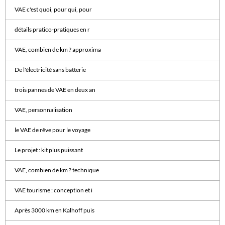
VAE c'est quoi, pour qui, pour
détails pratico-pratiques en r
VAE, combien de km ? approxima
De l'électricité sans batterie
trois pannes de VAE en deux an
VAE, personnalisation
le VAE de rêve pour le voyage
Le projet : kit plus puissant
VAE, combien de km ? technique
VAE tourisme : conception et i
Après 3000 km en Kalhoff puis