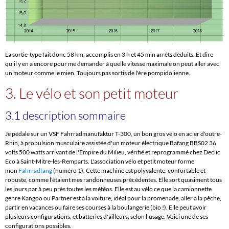
La sortie-type fait donc 58 km, accomplis en 3 h et 45 min arrêts déduits. Et dire
qu'il y en a encore pour me demander à quelle vitesse maximale on peut aller avec
un moteur comme le mien. Toujours pas sortis de l'ère pompidolienne.
3. Le vélo et son petit moteur
3.1 description sommaire
Je pédale sur un VSF Fahrradmanufaktur T-300, un bon gros vélo en acier d'outre-
Rhin, à propulsion musculaire assistée d'un moteur électrique Bafang BBS02 36
volts 500 watts arrivant de l'Empire du Milieu, vérifié et reprogrammé chez Declic
Eco à Saint-Mitre-les-Remparts. L'association vélo et petit moteur forme
mon
Fahrradfang
(numéro 1). Cette machine est polyvalente, confortable et
robuste, comme l'étaient mes randonneuses précédentes. Elle sort quasiment tous
les jours par à peu près toutes les météos. Elle est au vélo ce que la camionnette
genre Kangoo ou Partner est à la voiture, idéal pour la promenade, aller à la pêche,
partir en vacances ou faire ses courses à la boulangerie (bio !). Elle peut avoir
plusieurs configurations, et batteries d'ailleurs, selon l'usage. Voici une de ses
configurations possibles.