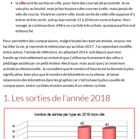
la
ville
sont les sorties en ville, pour faire des courses de proximité. Je ne
vais plus au boulot, mais je fais toujours des courses à vélo, mais jamais de
vélo de course. Vivant en centre-ville, toute sortie de cette ville suppose d'y
entrer et d'en sortir, soit au bas mot de 15 à 20 km en zone urbaine. Hors
voyage, je continue donc d'être un cycliste très urbain, quoique parfois mal
embouché.
Pour permettre des comparaisons, malgré toutes les réserves émises, et pour me
faciliter la vie, je reprends le même plan qu'au bilan 2017. J'ai cependant modifié,
entre autres, l'année de référence, en adoptant 2014, soit depuis que mon
handicap s'est nettement accentué et que j'utilise exclusivement des vélos à
pédalage assisté par un petit moteur électrique, mais aussi que j'ai cessé mon
activité professionnelle. Je considère que le nombre d'heures est la donnée la plus
significative, bien plus que le nombre de kilomètres ou la vitesse. Je laisse
néanmoins des kilomètres dans les graphes car c'est la base la plus usuelle de
comparaison, entre cyclistes et entre années d'un même cycliste.
1. Les sorties de l'année 2018