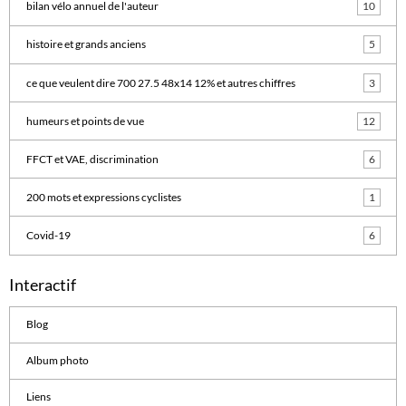
bilan vélo annuel de l'auteur
10
histoire et grands anciens
5
ce que veulent dire 700 27.5 48x14 12% et autres chiffres
3
humeurs et points de vue
12
FFCT et VAE, discrimination
6
200 mots et expressions cyclistes
1
Covid-19
6
Interactif
Blog
Album photo
Liens