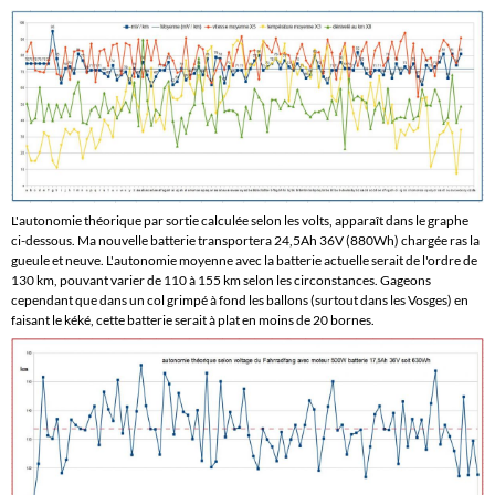
L'autonomie théorique par sortie calculée selon les volts, apparaît dans le graphe
ci-dessous. Ma nouvelle batterie transportera 24,5Ah 36V (880Wh) chargée ras la
gueule et neuve. L'autonomie moyenne avec la batterie actuelle serait de l'ordre de
130 km, pouvant varier de 110 à 155 km selon les circonstances. Gageons
cependant que dans un col grimpé à fond les ballons (surtout dans les Vosges) en
faisant le kéké, cette batterie serait à plat en moins de 20 bornes.