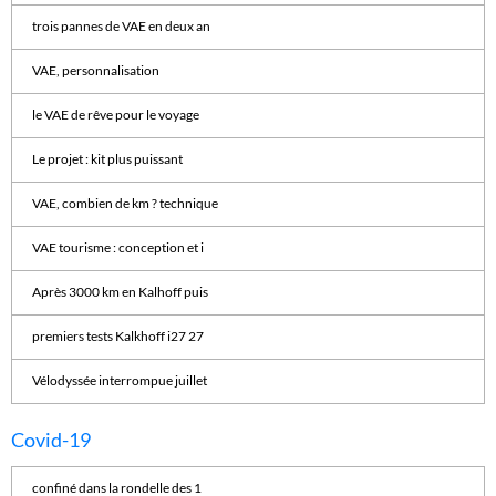
trois pannes de VAE en deux an
VAE, personnalisation
le VAE de rêve pour le voyage
Le projet : kit plus puissant
VAE, combien de km ? technique
VAE tourisme : conception et i
Après 3000 km en Kalhoff puis
premiers tests Kalkhoff i27 27
Vélodyssée interrompue juillet
Covid-19
confiné dans la rondelle des 1