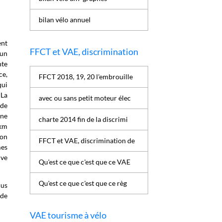
bilan vélo annuel
ent
FFCT et VAE, discrimination
'un
nte
e,
FFCT 2018, 19, 20 l'embrouille
qui
 La
avec ou sans petit moteur élec
 de
une
charte 2014 fin de la discrimi
 km
bon
FFCT et VAE, discrimination de
mes
ive
Qu'est ce que c'est que ce VAE
Qu'est ce que c'est que ce règ
lus
 de
VAE tourisme à vélo