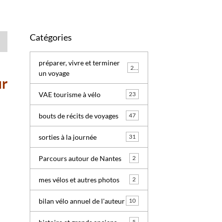
Catégories
préparer, vivre et terminer
24
un voyage
r
VAE tourisme à vélo
23
bouts de récits de voyages
47
sorties à la journée
31
Parcours autour de Nantes
2
mes vélos et autres photos
2
bilan vélo annuel de l'auteur
10
5