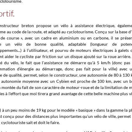
yclotourisme.
rtif.
structeur breton propose un vélo à assistance électrique, égalem
me au code de la route, et adapté au cyclotourisme. Conçu sur la base d
 de course », avec un cadre en aluminium ou en carbone, il se prése
 un vélo de bonne qualité, adaptable (longueur de potenc
ppements...) à l'utilisateur, et pourvu de moteurs électriques à galets 
nt aider le cycliste par friction sur un disque ajouté sur la roue arrière.
té du vélo, le fait que l'assistance ne démarre qu'à 5 km/h (donc pas
mation d'énergie au démarrage, donc pas fait pour la ville) avec 
ie de qualité, permet, selon le constructeur, une autonomie de 80 à 130
mon autonomie moyenne avec un Cybien est proche de 100 km, avec un 
n montée du fait de son caractère de moteur-roue et de la limitation de 
es à l'effort que moi tirera grand avantage de cette belle machine plus v
) à un peu moins de 19 kg pour le modèle « basique » dans la gamme la p
st conçu pour des distances plus importantes qu'un vélo de ville, permet
yclotouriste sait et doit le faire.