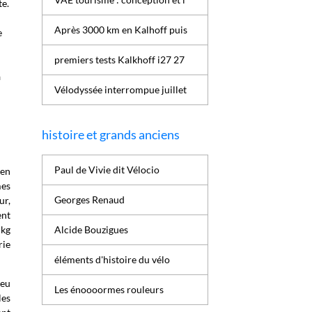
te.
Après 3000 km en Kalhoff puis
e
premiers tests Kalkhoff i27 27
a
Vélodyssée interrompue juillet
histoire et grands anciens
Paul de Vivie dit Vélocio
 en
mes
Georges Renaud
ur,
ent
 kg
Alcide Bouzigues
rie
éléments d'histoire du vélo
peu
Les énoooormes rouleurs
les