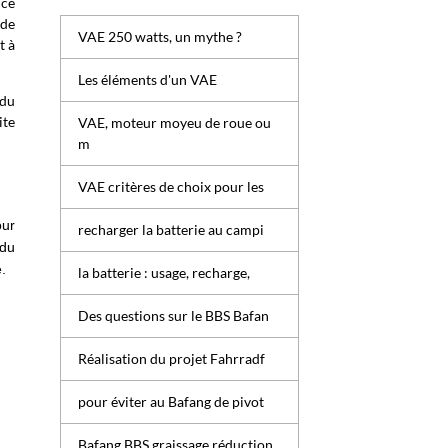
nce
 de
VAE 250 watts, un mythe ?
t à
Les éléments d'un VAE
 du
ite
VAE, moteur moyeu de roue ou
m
VAE critères de choix pour les
our
recharger la batterie au campi
 du
.
la batterie : usage, recharge,
Des questions sur le BBS Bafan
Réalisation du projet Fahrradf
pour éviter au Bafang de pivot
Bafang BBS graissage réduction