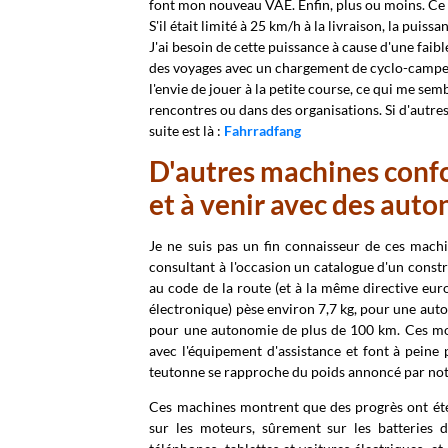
font mon nouveau VAE. Enfin, plus ou moins. Ce n'e
S'il était limité à 25 km/h à la livraison, la pu
J'ai besoin de cette puissance à cause d'une faib
des voyages avec un chargement de cyclo-campeur,
l'envie de jouer à la petite course, ce qui me sem
rencontres ou dans des organisations. Si d'autres l
suite est là :
Fahrradfang
D'autres machines confo
et à venir avec des aut
Je ne suis pas un fin connaisseur de ces machin
consultant à l'occasion un catalogue d'un const
au code de la route (et à la même directive eu
électronique) pèse environ 7,7 kg, pour une aut
pour une autonomie de plus de 100 km. Ces modèl
avec l'équipement d'assistance et font à peine 
teutonne se rapproche du poids annoncé par no
Ces machines montrent que des progrès ont été 
sur les moteurs, sûrement sur les batteries d