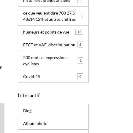
histoire et grands anciens
ce que veulent dire 700 27.5
3
48x14 12% et autres chiffres
humeurs et points de vue
12
FFCT et VAE, discrimination
6
200 mots et expressions
1
cyclistes
un
Covid-19
6
Interactif
Blog
Album photo