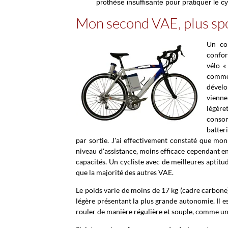
prothèse insuffisante pour pratiquer le c
Mon second VAE, plus spo
Un con
confor
vélo «
comme
dévelo
vienne
légère
consom
batter
par sortie. J'ai effectivement constaté que 
niveau d'assistance, moins efficace cependant e
capacités. Un cycliste avec de meilleures aptitud
que la majorité des autres VAE.
Le poids varie de moins de 17 kg (cadre carbone
légère présentant la plus grande autonomie. Il e
rouler de manière régulière et souple, comme un c