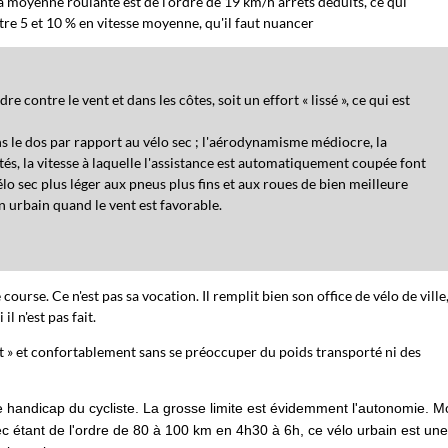
a moyenne roulante est de l'ordre de 19 km/h arrêts déduits, ce qui
tre 5 et 10 % en vitesse moyenne, qu'il faut nuancer
e contre le vent et dans les côtes, soit un effort « lissé », ce qui est
s le dos par rapport au vélo sec ; l'aérodynamisme médiocre, la
tés, la vitesse à laquelle l'assistance est automatiquement coupée font
vélo sec plus léger aux pneus plus fins et aux roues de bien meilleure
n urbain quand le vent est favorable.
urse. Ce n'est pas sa vocation. Il remplit bien son office de vélo de ville
l n'est pas fait.
nt » et confortablement sans se préoccuper du poids transporté ni des
e handicap du cycliste. La grosse limite est évidemment l'autonomie. 
ec étant de l'ordre de 80 à 100 km en 4h30 à 6h, ce vélo urbain est un