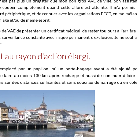
n'est pas plus un dragster que mon bon gros VAE de ville. Son assista
 couper complètement quand cette allure est atteinte. Il m'a permis
rd périphérique, et de renouer avec les organisations FFCT, en me mêlan
n âge et/ou de même esprit.
 de VAE de présenter un certificat médical, de rester toujours à l'arrière
 surveillance constante avec risque permanent d'exclusion. Je ne souha
e.
t au rayon d'action élargi.
 remplacé par un papillon, où un porte-bagage avant a été ajouté p
de faire au moins 130 km après recharge et aussi de continuer à faire
is sur des distances suffisantes et sans souci au démarrage ou en côte