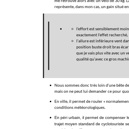
me retrouve alors avec un vélo de 30 kg. L
représente, dans mon cas, un gain situé en
l'effort est sensiblement moindr
exactement l'effet recherché,
l'allure est inférie
ure vent dan
position buste droit bras écar
que je vais plus vite avec un 
qualité qu'avec ce gros machi
Nous sommes donc très loin d'une bête de co
mais on ne peut lui demander ce pour quoi i
En ville, il permet de rouler « normaleme
conditions météorologiques.
En péri urbain, il permet de compenser l
trajet moyen standard de cyclotouriste s