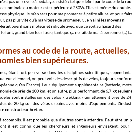
st pas un « cycle à pédalage assisté » tel que défini par le code de la rou
issance nominale du moteur est supérieure à 250W. Elle est même du double.
lesse physique. Je m'en sers pour me promener à petite allure, et pour fair
 pas plus vite qu'à ma vitesse de promeneur. Je n'ai ni les moyens ni
blerait puéril sans moteur et ridicule avec, que ce soit au hasard des
e font, grand bien leur fasse, tant que ça ne fait de mal à personne. (...) L
rmes au code de la route, actuelles,
onomies bien supérieures.
es, étant fort peu versé dans les disciplines scientifiques, cependant,
ructeur allemand, on peut voir des descriptifs de vélos, toujours confor
ropéenne qu'en France). Leur équipement supplémentaire (batterie, mote
onomie de près de 100 km, et un autre, plus performant, de 6,7 kg seulem
es sont installés sur des vélos « trekking » qui atteignent près de 24
plus de 20 kg sur des vélos urbains avec moins d'équipements. L'indust
tre constructeur breton.
accomplis. Il est probable que d'autres sont à attendre. Peut-être un 
ont il est connu que les chercheurs et ingénieurs envisagent, pour 