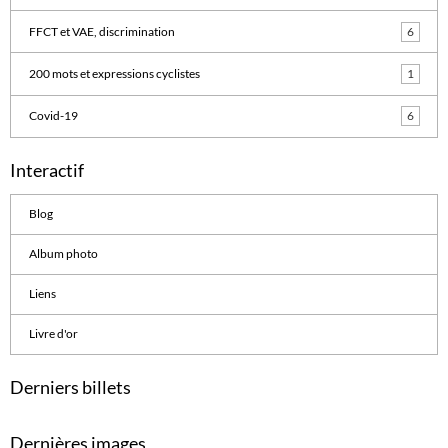
FFCT et VAE, discrimination
6
200 mots et expressions cyclistes
1
Covid-19
6
Interactif
Blog
Album photo
Liens
Livre d'or
Derniers billets
Dernières images