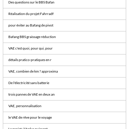
Des questions sur le BBS Bafan
Réalisation du projet Fahrradf
pour éviter au Bafang de pivot
Bafang BBS graissage réduction
VAE c'est quoi, pour qui, pour
détails pratico-pratiques en r
VAE, combien de km ? approxima
De l'électricité sans batterie
trois pannes de VAE en deux an
VAE, personnalisation
le VAE de rêve pour le voyage
Le projet : kit plus puissant