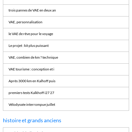
trois pannes de VAE en deux an
VAE, personnalisation
le VAE de rêve pour le voyage
Le projet : kit plus puissant
VAE, combien de km ? technique
VAE tourisme : conception et i
Après 3000 km en Kalhoff puis
premiers tests Kalkhoff i27 27
Vélodyssée interrompue juillet
histoire et grands anciens