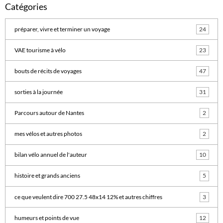
Catégories
préparer, vivre et terminer un voyage
24
VAE tourisme à vélo
23
bouts de récits de voyages
47
sorties à la journée
31
Parcours autour de Nantes
2
mes vélos et autres photos
2
bilan vélo annuel de l'auteur
10
histoire et grands anciens
5
ce que veulent dire 700 27.5 48x14 12% et autres chiffres
3
humeurs et points de vue
12